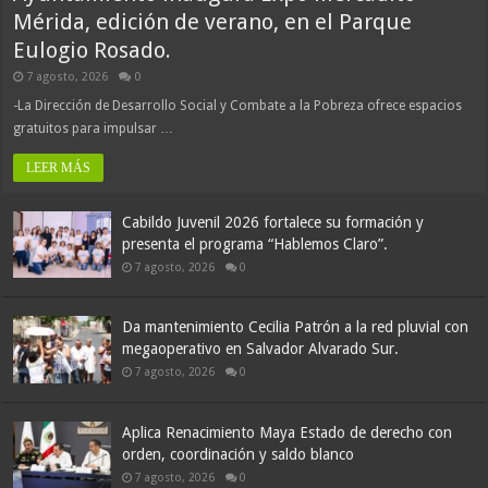
Mérida, edición de verano, en el Parque
Eulogio Rosado.
7 agosto, 2026
0
-La Dirección de Desarrollo Social y Combate a la Pobreza ofrece espacios
gratuitos para impulsar …
LEER MÁS
Cabildo Juvenil 2026 fortalece su formación y
presenta el programa “Hablemos Claro”.
7 agosto, 2026
0
Da mantenimiento Cecilia Patrón a la red pluvial con
megaoperativo en Salvador Alvarado Sur.
7 agosto, 2026
0
Aplica Renacimiento Maya Estado de derecho con
orden, coordinación y saldo blanco
7 agosto, 2026
0